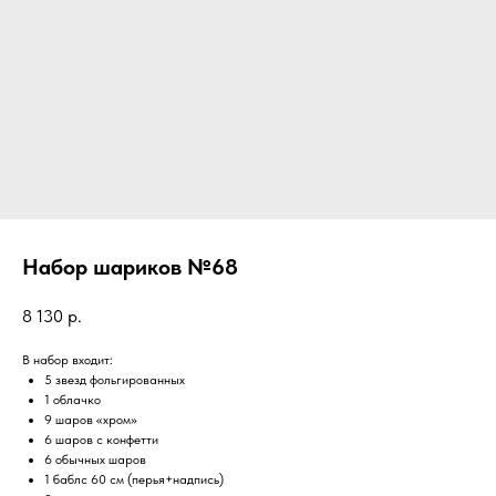
Набор шариков №68
8 130
р.
В набор входит:
5 звезд фольгированных
1 облачко
9 шаров «хром»
6 шаров с конфетти
6 обычных шаров
1 баблс 60 см (перья+надпись)