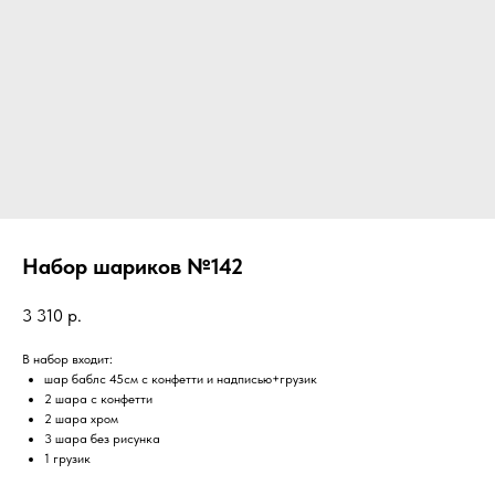
Набор шариков №142
3 310
р.
В набор входит:
шар баблс 45см с конфетти и надписью+грузик
2 шара с конфетти
2 шара хром
3 шара без рисунка
1 грузик