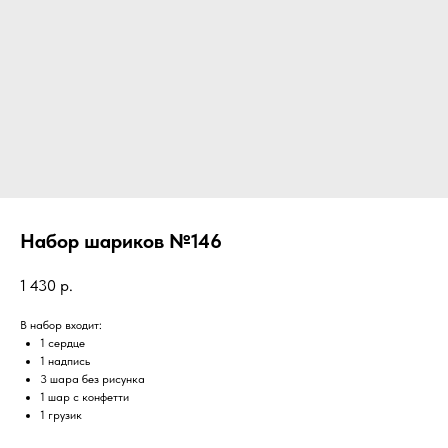
Набор шариков №146
1 430
р.
В набор входит:
1 сердце
1 надпись
3 шара без рисунка
1 шар с конфетти
1 грузик