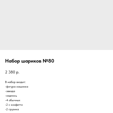
Набор шариков №80
2 380
р.
В набор входит:
-фигура машинка
-звезда
-надпись
-4 обычных
-2 с конфетти
-2 грузика