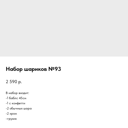
Набор шариков №93
2 590
р.
В набор входит:
-1 баблс 45см
-1 с конфетти
-2 обычных шара
-2 хром
-грузик