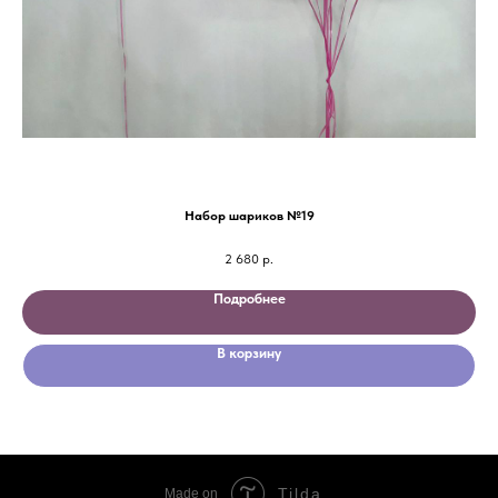
Набор шариков №19
2 680
р.
Подробнее
В корзину
Tilda
Made on