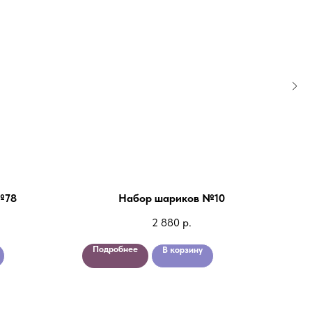
№78
Набор шариков №10
2 880
р.
Подробнее
По
В корзину